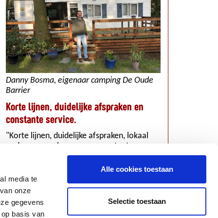
Danny Bosma, eigenaar camping De Oude
Jan Mulder
Barrier
Ik wilde ni
Korte lijnen, duidelijke afspraken en
Ziggo
constante service.
"Bij de aan
"Korte lijnen, duidelijke afspraken, lokaal
ik zeer tev
ondernemerschap en een constante
daarom niet
service. Daarom hebben wij een
kreeg ik spi
glasvezelaansluiting van GlaswebVenray en
problemen m
Alle cookies toestaan
een abonnement bij TriNed. Zo zijn we zelfs
daardoor dat
al media te
bij topdrukte zeker van een uitstekende
zijn van Zig
 van onze
verbinding."
GlaswebVenr
Selectie toestaan
deze gegevens
Die prijs vi
 op basis van
maar in goe