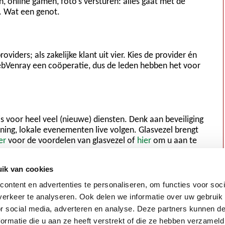
, online gamen, foto’s versturen: alles gaat met de
v. Wat een genot.
oviders; als zakelijke klant uit vier. Kies de provider én
webVenray een coöperatie, dus de leden hebben het voor
Mieke en Frans Hilgers, Oostrum
Voorbereid op de toekomst
 is voor heel veel (nieuwe) diensten. Denk aan beveiliging
“Wij hebben voor glasvezel gekozen vanuit
rning, lokale evenementen live volgen. Glasvezel brengt
maatschappelijke betrokkenheid. Ons KPN-
er
voor de voordelen van glasvezel of
hier
om u aan te
abonnement voldeed prima, maar toen wij
hoorden dat mensen in het buitengebied
ik van cookies
ontzettend traag internet hadden, besloten
we toch om mee te doen. Onze ervaring is
ontent en advertenties te personaliseren, om functies voor soci
dat mensen in deze regio iets voor elkaar
erkeer te analyseren. Ook delen we informatie over uw gebruik
over hebben. Daarom zijn we ook hier
or social media, adverteren en analyse. Deze partners kunnen 
komen wonen. We kunnen iedereen
 de keuzehulp
ormatie die u aan ze heeft verstrekt of die ze hebben verzameld