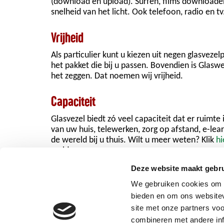
(download én upload). Surfen, films downloaden
snelheid van het licht. Ook telefoon, radio en t
Vrijheid
Als particulier kunt u kiezen uit negen glasvezelpr
het pakket die bij u passen. Bovendien is Glas
het zeggen. Dat noemen wij vrijheid.
Capaciteit
Glasvezel biedt zó veel capaciteit dat er ruimte
van uw huis, telewerken, zorg op afstand, e-lea
de wereld bij u thuis. Wilt u meer weten? Klik
hi
melden.
Deze website maakt gebru
We gebruiken cookies om c
bieden en om ons websitev
site met onze partners vo
start
combineren met andere inf